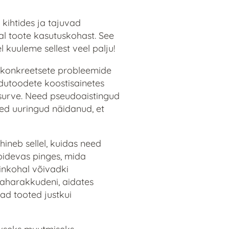
kihtides ja tajuvad
al toote kasutuskohast. See
l kuuleme sellest veel palju!
a konkreetsete probleemide
dutoodete koostisainetes
 surve. Need pseudoaistingud
sed uuringud näidanud, et
neb sellel, kuidas need
 pidevas pinges, mida
inkohal võivadki
aharakkudeni, aidates
ad tooted justkui