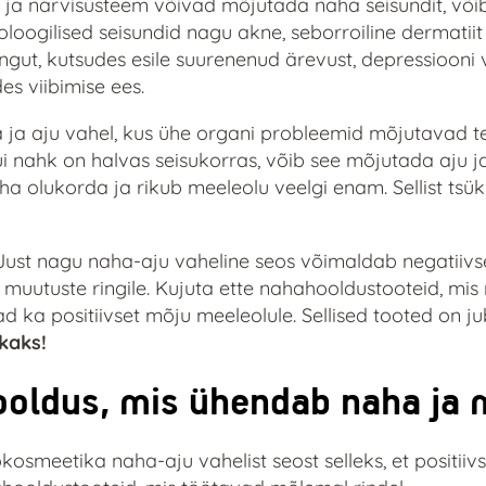
ja närvisüsteem võivad mõjutada naha seisundit, või
oloogilised seisundid nagu akne, seborroiline dermati
gut, kutsudes esile suurenenud ärevust, depressiooni v
es viibimise ees.
ja aju vahel, kus ühe organi probleemid mõjutavad tei
ui nahk on halvas seisukorras, võib see mõjutada aju ja
olukorda ja rikub meeleolu veelgi enam. Sellist tsükl
 Just nagu naha-aju vaheline seos võimaldab negatiivset
 muutuste ringile. Kujuta ette nahahooldustooteid, mis 
d ka positiivset mõju meeleolule. Sellised tooted on j
kaks!
ooldus, mis ühendab naha ja 
kosmeetika naha-aju vahelist seost selleks, et positiiv