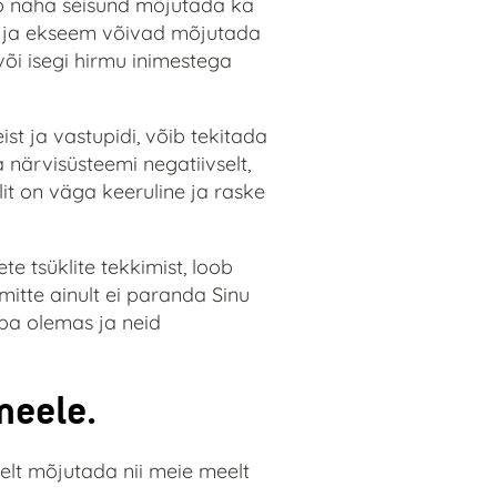
b naha seisund mõjutada ka
it ja ekseem võivad mõjutada
õi isegi hirmu inimestega
st ja vastupidi, võib tekitada
 närvisüsteemi negatiivselt,
it on väga keeruline ja raske
e tsüklite tekkimist, loob
mitte ainult ei paranda Sinu
uba olemas ja neid
meele.
selt mõjutada nii meie meelt