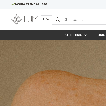
TASUTA TARNE AL. 20€
Products
ET
search
KATEGOORIAD
SARJA