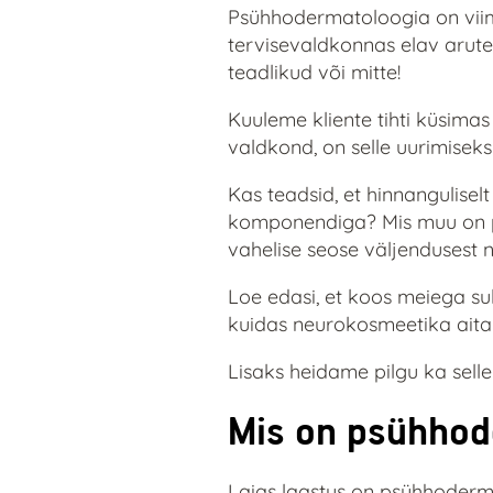
Psühhodermatoloogia on viima
tervisevaldkonnas elav arutel
teadlikud või mitte!
Kuuleme kliente tihti küsima
valdkond, on selle uurimisek
Kas teadsid, et hinnangulisel
komponendiga? Mis muu on pu
vahelise seose väljendusest n
Loe edasi, et koos meiega su
kuidas neurokosmeetika aita
Lisaks heidame pilgu ka sell
Mis on psühhod
Laias laastus on psühhoderm