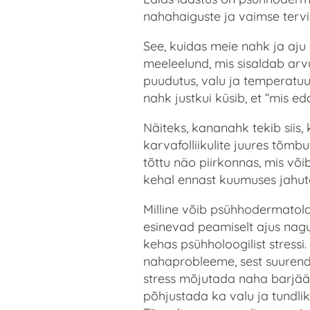
nahahaiguste ja vaimse tervis
See, kuidas meie nahk ja aju
meeleelund, mis sisaldab arv
puudutus, valu ja temperatuu
nahk justkui küsib, et “mis e
Näiteks, kananahk tekib siis,
karvafolliikulite juures tõm
tõttu näo piirkonnas, mis või
kehal ennast kuumuses jahuta
Milline võib psühhodermatolo
esinevad peamiselt ajus nagu
kehas psühholoogilist stress
nahaprobleeme, sest suurendab
stress mõjutada naha barjääri
põhjustada ka valu ja tundli