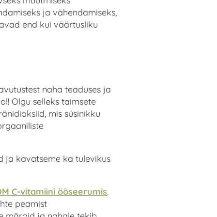
ivseks muutmiseks
vendamiseks ja vähendamiseks,
tavad end kui väärtusliku
aavutustest naha teaduses ja
l! Olgu selleks taimsete
änidioksiid, mis süsinikku
rgaaniliste
ad ja kavatseme ka tulevikus
 C-vitamiini ööseerumis
.
ahte peamist
 märgid ja nahale tekib