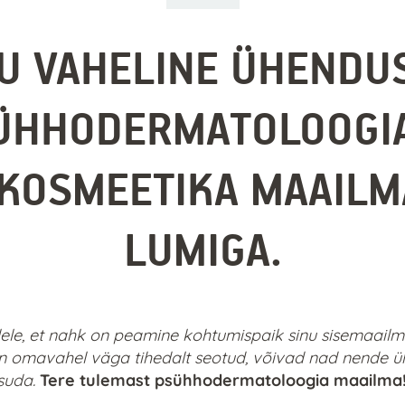
JU VAHELINE ÜHENDU
ÜHHODERMATOLOOGIA
KOSMEETIKA MAAILM
LUMIGA.
ele, et nahk on peamine kohtumispaik sinu sisemaailm
 on omavahel väga tihedalt seotud, võivad nad nende 
tsuda.
Tere tulemast psühhodermatoloogia maailma