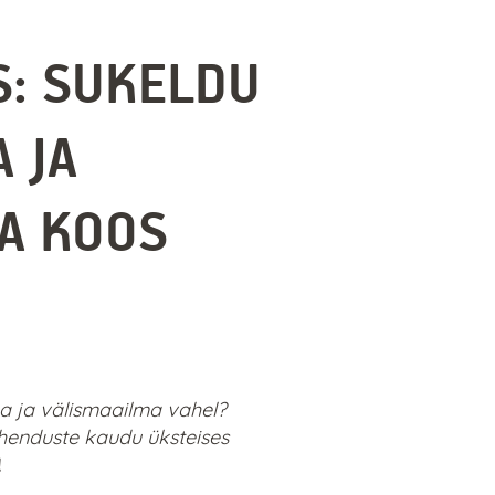
S: SUKELDU
 JA
A KOOS
a ja välismaailma vahel?
ühenduste kaudu üksteises
!