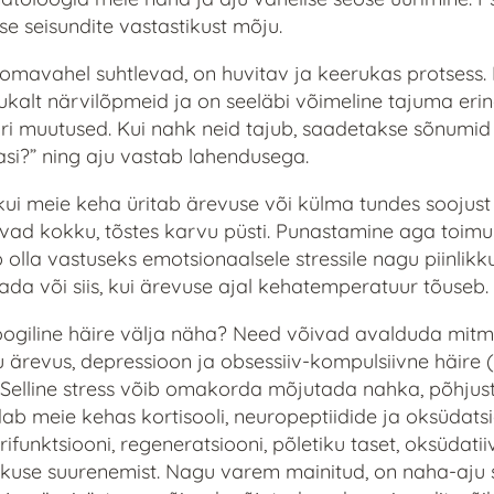
e seisundite vastastikust mõju.
 omavahel suhtlevad, on huvitav ja keerukas protsess
ukalt närvilõpmeid ja on seeläbi võimeline tajuma erin
ri muutused. Kui nahk neid tajub, saadetakse sõnumid l
dasi?” ning aju vastab lahendusega.
 kui meie keha üritab ärevuse või külma tundes soojust 
buvad kokku, tõstes karvu püsti. Punastamine aga toi
b olla vastuseks emotsionaalsele stressile nagu piinlik
da või siis, kui ärevuse ajal kehatemperatuur tõuseb.
ogiline häire välja näha? Need võivad avalduda mitmel 
 ärevus, depressioon ja obsessiiv-kompulsiivne häire
i. Selline stress võib omakorda mõjutada nahka, põhju
 meie kehas kortisooli, neuropeptiidide ja oksüdatsioo
funktsiooni, regeneratsiooni, põletiku taset, oksüdatii
kkuse suurenemist. Nagu varem mainitud, on naha-aju 