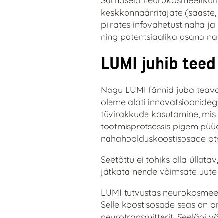
Sarnaseid neurokosmeetikume
keskkonnaärritajate (saaste,
piirates infovahetust naha j
ning potentsiaalika osana n
LUMI juhib tee
Nagu LUMI fännid juba teavad
oleme alati innovatsioonidega
tüvirakkude kasutamine, mis m
tootmisprotsessis pigem püü
nahahoolduskoostisosade ots
Seetõttu ei tohiks olla ülla
jätkata nende võimsate uute 
LUMI tutvustas neurokosmeet
Selle koostisosade seas on o
neurotransmitterit. Seeläbi