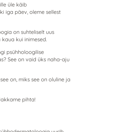
le üle käib
i iga päev, oleme sellest
ogia on suhteliselt uus
 kaua kui inimesed.
ngi psühholoogilise
s? See on vaid üks naha-aju
e on, miks see on oluline ja
 Hakkame pihta!
Psühhodermatoloogia uurib