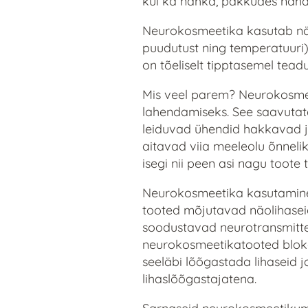
kui ka nahka, pakkudes naha
Neurokosmeetika kasutab när
puudutust ning temperatuuri)
on tõeliselt tipptasemel teadu
Mis veel parem? Neurokosmeet
lahendamiseks. See saavutat
leiduvad ühendid hakkavad jä
aitavad viia meeleolu õnnelik
isegi nii peen asi nagu toote
Neurokosmeetika kasutamine 
tooted mõjutavad näolihaseid
soodustavad neurotransmitter
neurokosmeetikatooted bloke
seeläbi lõõgastada lihaseid j
lihaslõõgastajatena.