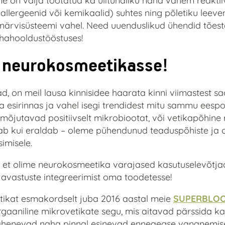
 on välja töötatud ka ülitundliku naha vähem reakti
 allergeenid või kemikaalid) suhtes ning põletiku lee
a närvisüsteemi vahel. Need uuenduslikud ühendid tões
ahahooldustööstuses!
d neurokosmeetikasse!
, on meil lausa kinnisidee haarata kinni viimastest s
 esirinnas ja vahel isegi trendidest mitu sammu eespoo
õjutavad positiivselt mikrobiootat, või vetikapõhine r
ab kui eraldab – oleme pühendunud teaduspõhiste ja o
imisele.
tav, et olime neurokosmeetika varajased kasutuselevõtj
avastuste integreerimist oma toodetesse!
ikat esmakordselt juba 2016 aastal meie
SUPERBLOOM
rgaaniline mikrovetikate segu, mis aitavad pärssida k
 vähenevad naha pinnal esinevad enneaegse vananemise