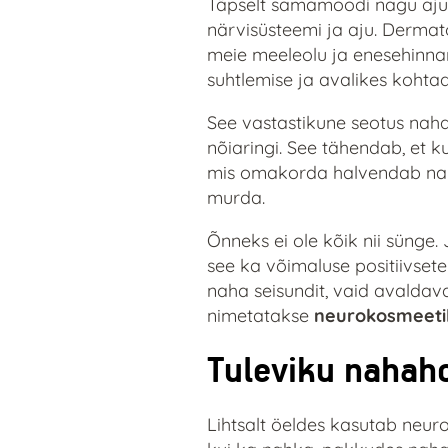
Täpselt samamoodi nagu aju 
närvisüsteemi ja aju. Dermat
meie meeleolu ja enesehinnan
suhtlemise ja avalikes kohtad
See vastastikune seotus naha 
nõiaringi. See tähendab, et k
mis omakorda halvendab naha 
murda.
Õnneks ei ole kõik nii sünge.
see ka võimaluse positiivsete
naha seisundit, vaid avaldava
nimetatakse
neurokosmeeti
Tuleviku nahah
Lihtsalt öeldes kasutab neuro