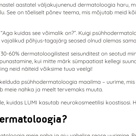
stel aastatel väljakujunenud dermatoloogia haru, mil
u. See on tõeliselt põnev teema, mis mõjutab meid kõik
s “Aga kuidas see võimalik on?”. Kuigi psühhodermatolo
s vajalikud põhjus-tagajärg seosed olnud olemas sama
t 30-60% dermatoloogilistest seisunditest on seotud mi
nastamine, kui mitte märk sümpaatiast kellegi suuna
ing neid näiteid võiksime tuua veelgi!
kelduda psühhodermatoloogia maailma – uurime, mis se
b meie nahka ja meelt tervemaks muuta.
ele, kuidas LUMI kasutab neurokosmeetilisi koostisosi.
ermatoloogia?
atoloogia meie naha ja aju vahelise seose uurimine. 