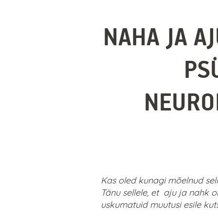
NAHA JA A
PS
NEURO
Kas oled kunagi mõelnud sell
Tänu sellele, et aju ja nahk
uskumatuid muutusi esile ku