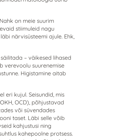
. Nahk on meie suurim
evaid stiimuleid nagu
äbi närvisüsteemi ajule. Ehk,
säilitada – väikesed lihased
mub verevoolu suurenemise
kustunne. Higistamine aitab
eri kujul. Seisundid, mis
 (OKH, OCD), põhjustavad
stades või süvendades
ni taset. Läbi selle võib
vseid kahjustusi ning
suhtlus kahepoolne protsess.