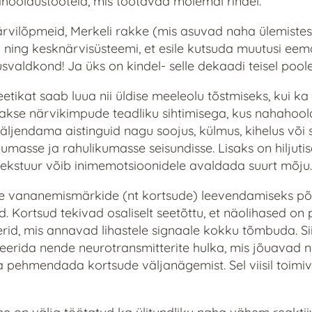
hooldustooteid, mis töötavad mõlemal rindel.
vilõpmeid, Merkeli rakke (mis asuvad naha ülemistes 
 ning kesknärvisüsteemi, et esile kutsuda muutusi eem
svaldkond! Ja üks on kindel- selle dekaadi teisel poole
ikat saab luua nii üldise meeleolu tõstmiseks, kui k
akse närvikimpude teadliku sihtimisega, kus nahahool
ljendama aistinguid nagu soojus, külmus, kihelus või
umasse ja rahulikumasse seisundisse. Lisaks on hiljuti
 tekstuur võib inimemotsioonidele avaldada suurt mõju.
vananemismärkide (nt kortsude) leevendamiseks põhi
. Kortsud tekivad osaliselt seetõttu, et näolihased on
id, mis annavad lihastele signaale kokku tõmbuda. Si
erida nende neurotransmitterite hulka, mis jõuavad n
a pehmendada kortsude väljanägemist. Sel viisil toimiv