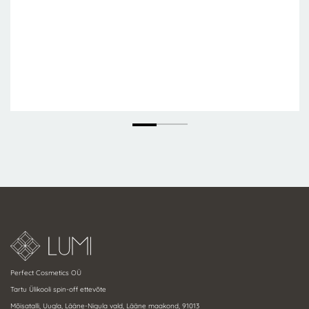
Perfect Cosmetics OÜ
Tartu Ülikooli spin-off ettevõte
Mõisatalli, Uugla, Lääne-Nigula vald, Lääne maakond, 91013