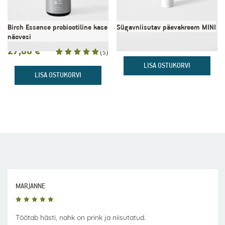
Birch Essence probiootiline kase
Sügavniisutav päevakreem MINI
näovesi
11,00
€
27,00
€
(5)
Hinnanguga
LISA OSTUKORVI
5.00
/ 5
LISA OSTUKORVI
MARJANNE
Töötab hästi, nahk on prink ja niisutatud.