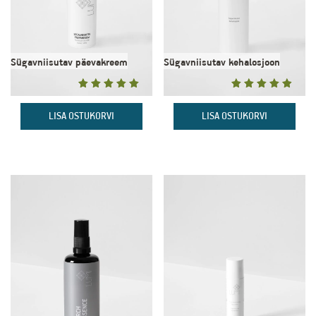
Sügavniisutav päevakreem
Sügavniisutav kehalosjoon
34,00
€
24,00
€
(7)
(6)
Hinnanguga
Hinnanguga
4.86
/ 5
4.83
/ 5
LISA OSTUKORVI
LISA OSTUKORVI