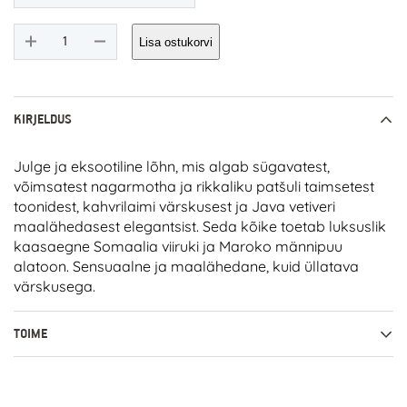
RAER
Lisa ostukorvi
Scents
01
NAGARMOTHA
kogus
KIRJELDUS
Julge ja eksootiline lõhn, mis algab sügavatest,
võimsatest nagarmotha ja rikkaliku patšuli taimsetest
toonidest, kahvrilaimi värskusest ja Java vetiveri
maalähedasest elegantsist. Seda kõike toetab luksuslik
kaasaegne Somaalia viiruki ja Maroko männipuu
alatoon. Sensuaalne ja maalähedane, kuid üllatava
värskusega.
TOIME