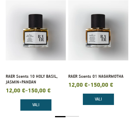
RAER Scents 10 HOLY BASIL,
RAER Scents 01 NAGARMOTHA
R
JASMIN+PANDAN
C
12,00
€
150,00
€
Hinnavahemik:
–
12,00
€
150,00
€
1
Hinnavahemik:
H
–
12,00 €
12,00 €
1
kuni
VALI
kuni
k
150,00 €
VALI
150,00 €
1